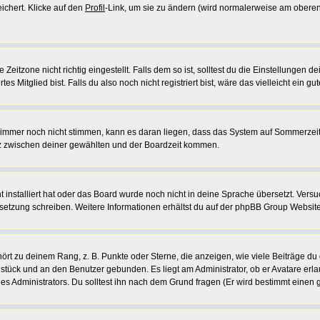
ichert. Klicke auf den
Profil
-Link, um sie zu ändern (wird normalerweise am oberen
itzone nicht richtig eingestellt. Falls dem so ist, solltest du die Einstellungen dei
s Mitglied bist. Falls du also noch nicht registriert bist, wäre das vielleicht ein g
en immer noch nicht stimmen, kann es daran liegen, dass das System auf Sommerzeit
z zwischen deiner gewählten und der Boardzeit kommen.
ht installiert hat oder das Board wurde noch nicht in deine Sprache übersetzt. Ver
Übersetzung schreiben. Weitere Informationen erhältst du auf der phpBB Group Website
rt zu deinem Rang, z. B. Punkte oder Sterne, die anzeigen, wie viele Beiträge du
elstück und an den Benutzer gebunden. Es liegt am Administrator, ob er Avatare erl
s Administrators. Du solltest ihn nach dem Grund fragen (Er wird bestimmt einen 