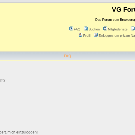
VG Fo
Das Forum zum Browserspie
FAQ
Suchen
Mitgliederliste
Profil
Einloggen, um private Na
FAQ
cht?
!
dert, mich einzuloggen!