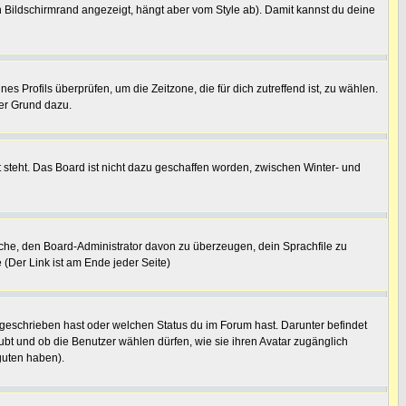
 Bildschirmrand angezeigt, hängt aber vom Style ab). Damit kannst du deine
nes Profils überprüfen, um die Zeitzone, die für dich zutreffend ist, zu wählen.
uter Grund dazu.
 steht. Das Board ist nicht dazu geschaffen worden, zwischen Winter- und
suche, den Board-Administrator davon zu überzeugen, dein Sprachfile zu
 (Der Link ist am Ende jeder Seite)
 geschrieben hast oder welchen Status du im Forum hast. Darunter befindet
aubt und ob die Benutzer wählen dürfen, wie sie ihren Avatar zugänglich
guten haben).