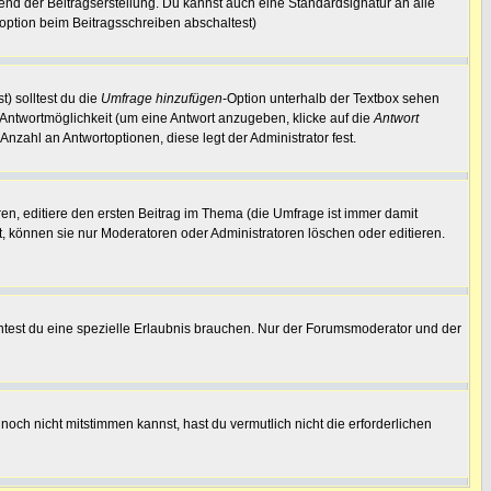
end der Beitragserstellung. Du kannst auch eine Standardsignatur an alle
option beim Beitragsschreiben abschaltest)
t) solltest du die
Umfrage hinzufügen
-Option unterhalb der Textbox sehen
e Antwortmöglichkeit (um eine Antwort anzugeben, klicke auf die
Antwort
Anzahl an Antwortoptionen, diese legt der Administrator fest.
n, editiere den ersten Beitrag im Thema (die Umfrage ist immer damit
, können sie nur Moderatoren oder Administratoren löschen oder editieren.
test du eine spezielle Erlaubnis brauchen. Nur der Forumsmoderator und der
och nicht mitstimmen kannst, hast du vermutlich nicht die erforderlichen