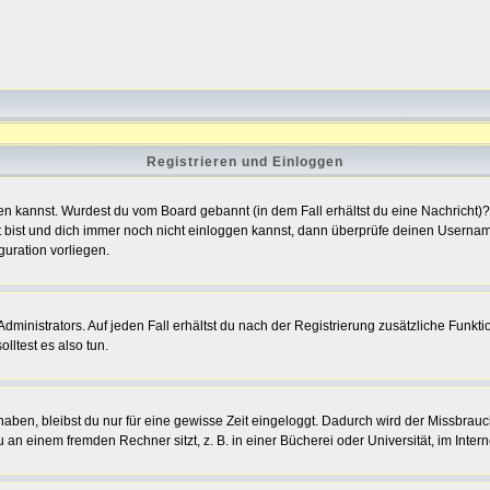
Registrieren und Einloggen
oggen kannst. Wurdest du vom Board gebannt (in dem Fall erhältst du eine Nachrich
t bist und dich immer noch nicht einloggen kannst, dann überprüfe deinen Username
guration vorliegen.
ministrators. Auf jeden Fall erhältst du nach der Registrierung zusätzliche Funktione
lltest es also tun.
 haben, bleibst du nur für eine gewisse Zeit eingeloggt. Dadurch wird der Missbrau
n einem fremden Rechner sitzt, z. B. in einer Bücherei oder Universität, im Intern