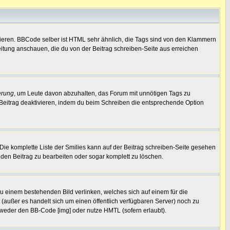
vieren. BBCode selber ist HTML sehr ähnlich, die Tags sind von den Klammern
leitung anschauen, die du von der Beitrag schreiben-Seite aus erreichen
erung
, um Leute davon abzuhalten, das Forum mit unnötigen Tags zu
Beitrag deaktivieren, indem du beim Schreiben die entsprechende Option
. Die komplette Liste der Smilies kann auf der Beitrag schreiben-Seite gesehen
, den Beitrag zu bearbeiten oder sogar komplett zu löschen.
zu einem bestehenden Bild verlinken, welches sich auf einem für die
en (außer es handelt sich um einen öffentlich verfügbaren Server) noch zu
tweder den BB-Code [img] oder nutze HMTL (sofern erlaubt).