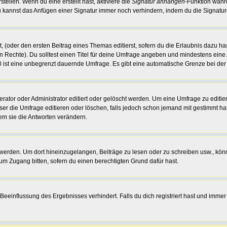
tellen. Wenn du eine erstellt hast, aktiviere die
Signatur anhängen
-Funktion währ
 kannst das Anfügen einer Signatur immer noch verhindern, indem du die Signatur
, (oder den ersten Beitrag eines Themas editierst, sofern du die Erlaubnis dazu has
chen Rechte). Du solltest einen Titel für deine Umfrage angeben und mindestens ein
 0 ist eine unbegrenzt dauernde Umfrage. Es gibt eine automatische Grenze bei der 
or oder Administrator editiert oder gelöscht werden. Um eine Umfrage zu editiere
 die Umfrage editieren oder löschen, falls jedoch schon jemand mit gestimmt hat
em sie die Antworten verändern.
rden. Um dort hineinzugelangen, Beiträge zu lesen oder zu schreiben usw., könn
um Zugang bitten, sofern du einen berechtigten Grund dafür hast.
einflussung des Ergebnisses verhindert. Falls du dich registriert hast und immer n