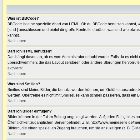
Was ist BBCode?
BBCode ist eine spezielle Abart von HTML. Ob du BBCode benutzen kannst, wir
[ und ] umschlossen und bietet dir große Kontrolle darüber, was und wie etwas
kannst.
Nach oben
Darf ich HTML benutzen?
Das hängt davon ab, ob es vom Administrator erlaubt wurde. Falls du es nicht 
überschwemmen, die das Layout zerstören oder andere Störungen hervorrufen 
aktivierst.
Nach oben
Was sind Smilies?
Smilies sind kleine Bilder, die benutzt werden können, um Gefühle auszudrücke
werden. Übertreibe es nicht mit Smilies, es kann schnell passieren, dass ein B
Nach oben
Darf ich Bilder einfügen?
Bilder können in der Tat im Beitrag angezeigt werden. Auf jeden Fall gibt es 
Öffentlichkeit zugänglichen Server befindet. Z. B. http://www.meineseite.de/mei
Bildern, die einen speziellen Zugang brauchen, um sie anzuzeigen (z. B. E-M
Nach oben