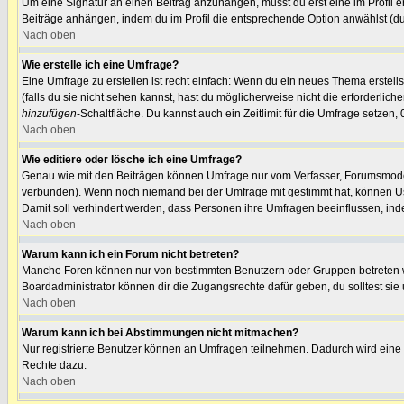
Um eine Signatur an einen Beitrag anzuhängen, musst du erst eine im Profil ers
Beiträge anhängen, indem du im Profil die entsprechende Option anwählst (du
Nach oben
Wie erstelle ich eine Umfrage?
Eine Umfrage zu erstellen ist recht einfach: Wenn du ein neues Thema erstellst
(falls du sie nicht sehen kannst, hast du möglicherweise nicht die erforderli
hinzufügen
-Schaltfläche. Du kannst auch ein Zeitlimit für die Umfrage setzen,
Nach oben
Wie editiere oder lösche ich eine Umfrage?
Genau wie mit den Beiträgen können Umfrage nur vom Verfasser, Forumsmoderat
verbunden). Wenn noch niemand bei der Umfrage mit gestimmt hat, können User
Damit soll verhindert werden, dass Personen ihre Umfragen beeinflussen, ind
Nach oben
Warum kann ich ein Forum nicht betreten?
Manche Foren können nur von bestimmten Benutzern oder Gruppen betreten we
Boardadministrator können dir die Zugangsrechte dafür geben, du solltest sie 
Nach oben
Warum kann ich bei Abstimmungen nicht mitmachen?
Nur registrierte Benutzer können an Umfragen teilnehmen. Dadurch wird eine Be
Rechte dazu.
Nach oben