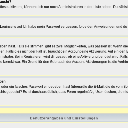
taucht?
iese aktivierst, können dich nur noch Administratoren in der Liste sehen. Du zählst
 Loginseite auf
Ich habe mein Passwort vergessen
, folge den Anweisungen und du 
en hast. Falls sie stimmen, gibt es zwei Möglichkeiten, was passiert ist: Wenn d
Falls dies nicht der Fall ist, braucht dein Account eine Aktivierung. Auf einigen B
strator. Beim Registrieren wird dir gesagt, ob eine Aktivierung benötigt wird. Fal
se korrekt war. Ein Grund für den Gebrauch der Account-Aktivierungen ist die Verh
ggen!
oder ein falsches Passwort eingegeben hast (überprüfe die E-Mail, die du vom Bo
h nichts gepostet? Es ist durchaus üblich, dass Foren regelmäßig User löschen, die
.
Benutzerangaben und Einstellungen