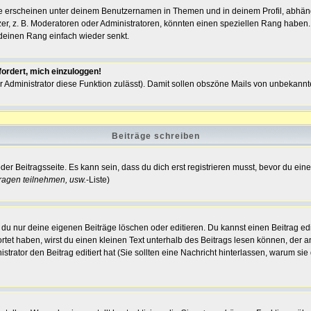
e erscheinen unter deinem Benutzernamen in Themen und in deinem Profil, abhäng
, z. B. Moderatoren oder Administratoren, könnten einen speziellen Rang haben. 
r deinen Rang einfach wieder senkt.
fordert, mich einzuloggen!
der Administrator diese Funktion zulässt). Damit sollen obszöne Mails von unbeka
Beiträge schreiben
der Beitragsseite. Es kann sein, dass du dich erst registrieren musst, bevor du e
ragen teilnehmen, usw.
-Liste)
du nur deine eigenen Beiträge löschen oder editieren. Du kannst einen Beitrag edi
ortet haben, wirst du einen kleinen Text unterhalb des Beitrags lesen können, der a
nistrator den Beitrag editiert hat (Sie sollten eine Nachricht hinterlassen, warum s