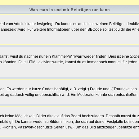
Was man in und mit Beiträgen tun kann
d vom Administrator festgelegt. Du kannst es auch in einzelnen Beiträgen deakti
 angezeigt wird. Für weitere Informationen über den BBCode solltest du dir die An
darfst, wirst du nachher nur ein Klammer-Wirrwarr wieder finden. Dies ist eine
Sich
könnten. Falls HTML aktiviert wurde, kannst du es immer noch manuell für jeden 
n. Es werden nur kurze Codes benötigt, z. B. zeigt :) Freude und :( Traurigkeit an
eitrag dadurch völlig unübersichtlich wird. Ein Moderator könnte sich entschließen
noch keine Möglichkeit, Bilder direkt auf das Board hochzuladen. Deshalb musst du 
nbild.gif. Du kannst weder zu Bildern linken, die sich auf deiner Festplatte befind
ail-Konten, Passwort-geschützte Seiten usw). Um das Bild anzuzeigen, benutze en