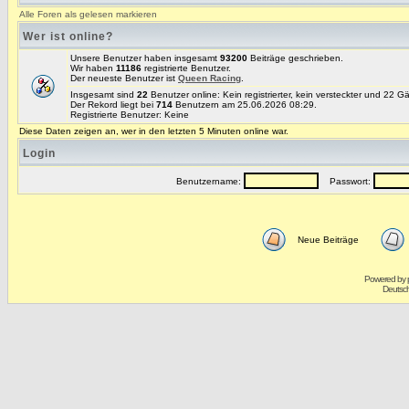
Alle Foren als gelesen markieren
Wer ist online?
Unsere Benutzer haben insgesamt
93200
Beiträge geschrieben.
Wir haben
11186
registrierte Benutzer.
Der neueste Benutzer ist
Queen Racing
.
Insgesamt sind
22
Benutzer online: Kein registrierter, kein versteckter und 22 G
Der Rekord liegt bei
714
Benutzern am 25.06.2026 08:29.
Registrierte Benutzer: Keine
Diese Daten zeigen an, wer in den letzten 5 Minuten online war.
Login
Benutzername:
Passwort:
Neue Beiträge
Powered by
Deutsc