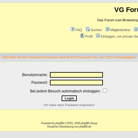
VG Fo
Das Forum zum Browserspie
FAQ
Suchen
Mitgliederliste
Profil
Einloggen, um private Na
Gib bitte deinen Benutzernamen und dein Passwort ein, um dich einzuloggen!
Benutzername:
Passwort:
Bei jedem Besuch automatisch einloggen:
Ich habe mein Passwort vergessen!
Powered by
phpBB
© 2001, 2005 phpBB Group
Deutsche Übersetzung von
phpBB.de