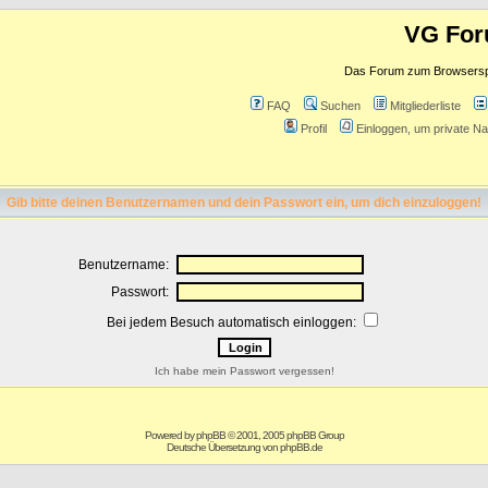
VG Fo
Das Forum zum Browserspie
FAQ
Suchen
Mitgliederliste
Profil
Einloggen, um private Na
Gib bitte deinen Benutzernamen und dein Passwort ein, um dich einzuloggen!
Benutzername:
Passwort:
Bei jedem Besuch automatisch einloggen:
Ich habe mein Passwort vergessen!
Powered by
phpBB
© 2001, 2005 phpBB Group
Deutsche Übersetzung von
phpBB.de