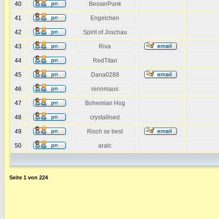
40
BesserPunk
41
Engelchen
42
Spirit of Joschau
43
Riva
44
RedTitan
45
Dana0288
46
rennmaus
47
Bohemian Hog
48
crystallised
49
Risch se best
50
aralc
Seite
1
von
224