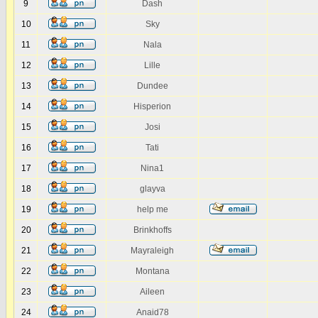
9
Dash
10
Sky
11
Nala
12
Lille
13
Dundee
14
Hisperion
15
Josi
16
Tati
17
Nina1
18
glayva
19
help me
20
Brinkhoffs
21
Mayraleigh
22
Montana
23
Aileen
24
Anaid78