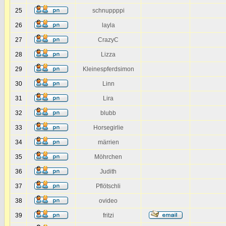
25
schnuppppi
26
layla
27
CrazyC
28
Lizza
29
Kleinespferdsimon
30
Linn
31
Lira
32
blubb
33
Horsegirlie
34
märrien
35
Möhrchen
36
Judith
37
Pflötschli
38
ovideo
39
fritzi