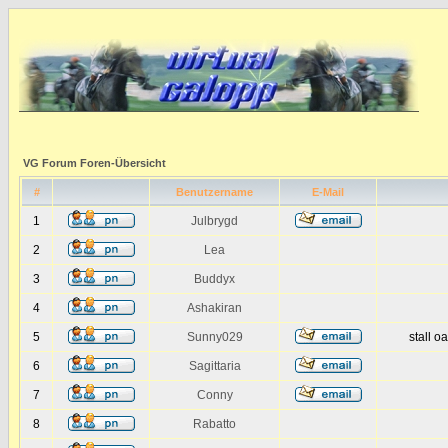
VG Forum Foren-Übersicht
#
Benutzername
E-Mail
1
Julbrygd
2
Lea
3
Buddyx
4
Ashakiran
5
Sunny029
stall o
6
Sagittaria
7
Conny
8
Rabatto