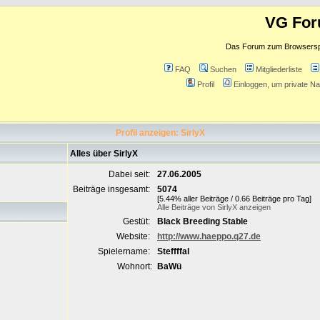
VG Fo
Das Forum zum Browserspie
FAQ
Suchen
Mitgliederliste
Profil
Einloggen, um private Na
Profil anzeigen: SirlyX
Alles über SirlyX
Dabei seit:
27.06.2005
Beiträge insgesamt:
5074
[5.44% aller Beiträge / 0.66 Beiträge pro Tag]
Alle Beiträge von SirlyX anzeigen
Gestüt:
Black Breeding Stable
Website:
http://www.haeppo.q27.de
Spielername:
Steffffal
Wohnort:
BaWü