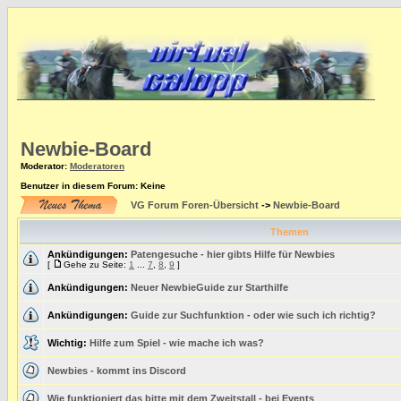
Newbie-Board
Moderator
:
Moderatoren
Benutzer in diesem Forum: Keine
VG Forum Foren-Übersicht
->
Newbie-Board
Themen
Ankündigungen:
Patengesuche - hier gibts Hilfe für Newbies
[
Gehe zu Seite:
1
...
7
,
8
,
9
]
Ankündigungen:
Neuer NewbieGuide zur Starthilfe
Ankündigungen:
Guide zur Suchfunktion - oder wie such ich richtig?
Wichtig:
Hilfe zum Spiel - wie mache ich was?
Newbies - kommt ins Discord
Wie funktioniert das bitte mit dem Zweitstall - bei Events