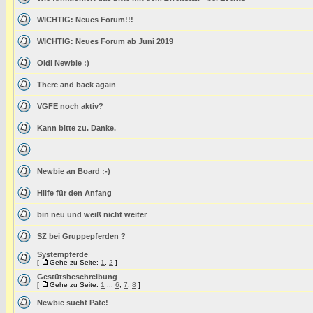
WICHTIG: Neues Forum!!!
WICHTIG: Neues Forum ab Juni 2019
Oldi Newbie :)
There and back again
VGFE noch aktiv?
Kann bitte zu. Danke.
Newbie an Board :-)
Hilfe für den Anfang
bin neu und weiß nicht weiter
SZ bei Gruppepferden ?
Systempferde
[
Gehe zu Seite:
1
,
2
]
Gestütsbeschreibung
[
Gehe zu Seite:
1
...
6
,
7
,
8
]
Newbie sucht Pate!