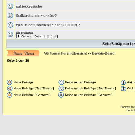
auf jockeysuche
Stallausbauten = unnütz?
Was ist der Unterschied der 3 EDITION ?
pk-rechner
[
Gehe zu Seite:
1
,
2
,
3
,
4
]
Siehe Beiträge der let
VG Forum Foren-Übersicht
->
Newbie-Board
Seite
1
von
10
Neue Beiträge
Keine neuen Beiträge
Ankü
Neue Beiträge [ Top-Thema ]
Keine neuen Beiträge [ Top-Thema ]
Wicht
Neue Beiträge [ Gesperrt ]
Keine neuen Beiträge [ Gesperrt ]
Powered by
Deutsc