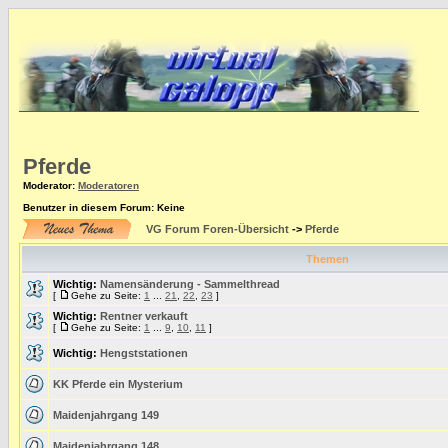
Pferde
Moderator
:
Moderatoren
Benutzer in diesem Forum: Keine
VG Forum Foren-Übersicht
->
Pferde
Themen
Wichtig:
Namensänderung - Sammelthread
[
Gehe zu Seite:
1
...
21
,
22
,
23
]
Wichtig:
Rentner verkauft
[
Gehe zu Seite:
1
...
9
,
10
,
11
]
Wichtig:
Hengststationen
KK Pferde ein Mysterium
Maidenjahrgang 149
Maidenjahrgang 148