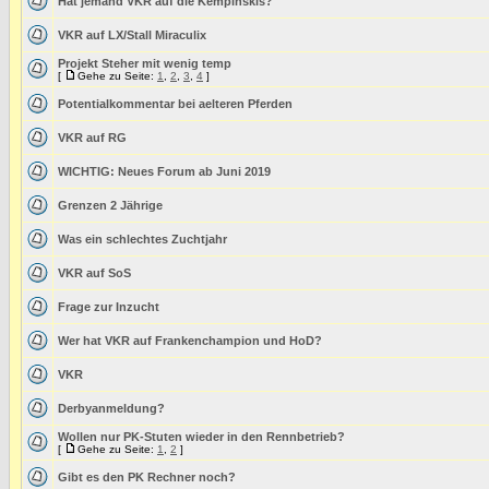
Hat jemand VKR auf die Kempinskis?
VKR auf LX/Stall Miraculix
Projekt Steher mit wenig temp
[
Gehe zu Seite:
1
,
2
,
3
,
4
]
Potentialkommentar bei aelteren Pferden
VKR auf RG
WICHTIG: Neues Forum ab Juni 2019
Grenzen 2 Jährige
Was ein schlechtes Zuchtjahr
VKR auf SoS
Frage zur Inzucht
Wer hat VKR auf Frankenchampion und HoD?
VKR
Derbyanmeldung?
Wollen nur PK-Stuten wieder in den Rennbetrieb?
[
Gehe zu Seite:
1
,
2
]
Gibt es den PK Rechner noch?