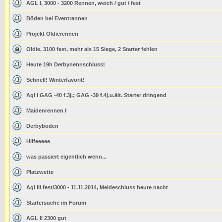
AGL I, 3000 - 3200 Rennen, weich / gut / fest
Böden bei Eventrennen
Projekt Oldierennen
Oldie, 3100 fest, mehr als 15 Siege, 2 Starter fehlen
Heute 19h Derbynennschluss!
Schnell! Winterfavorit!
Agl I GAG -40 f.3j.; GAG -39 f.4j.u.ält. Starter dringend
Maidenrennen I
Derbyboden
Hilfeeeee
was passiert eigentlich wenn...
Platzwette
Agl III fest/3000 - 11.11.2014, Meldeschluss heute nacht
Startersuche im Forum
AGL II 2300 gut