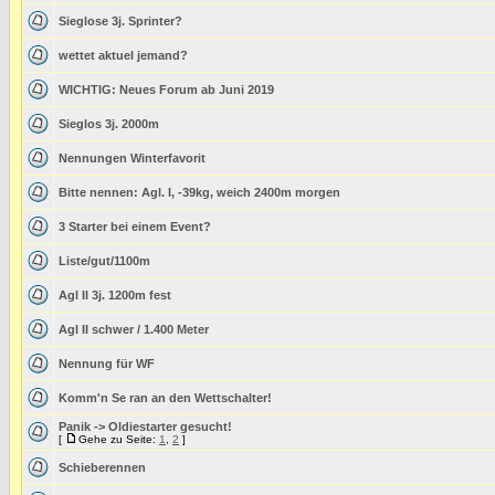
Sieglose 3j. Sprinter?
wettet aktuel jemand?
WICHTIG: Neues Forum ab Juni 2019
Sieglos 3j. 2000m
Nennungen Winterfavorit
Bitte nennen: Agl. I, -39kg, weich 2400m morgen
3 Starter bei einem Event?
Liste/gut/1100m
Agl II 3j. 1200m fest
Agl II schwer / 1.400 Meter
Nennung für WF
Komm'n Se ran an den Wettschalter!
Panik -> Oldiestarter gesucht!
[
Gehe zu Seite:
1
,
2
]
Schieberennen