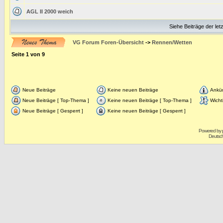
AGL II 2000 weich
Siehe Beiträge der let
VG Forum Foren-Übersicht
->
Rennen/Wetten
Seite
1
von
9
Neue Beiträge
Keine neuen Beiträge
Ankü
Neue Beiträge [ Top-Thema ]
Keine neuen Beiträge [ Top-Thema ]
Wicht
Neue Beiträge [ Gesperrt ]
Keine neuen Beiträge [ Gesperrt ]
Powered by
Deutsc