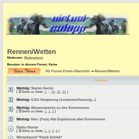
Rennen/Wetten
Moderator
:
Moderatoren
Benutzer in diesem Forum: Keine
VG Forum Foren-Übersicht
->
Rennen/Wetten
Themen
Wichtig:
Starter-Suche
[
Gehe zu Seite:
1
...
29
,
30
,
31
]
Wichtig:
GAG-Steigerung (zusammenfassung...)
Wichtig:
Wissenswertes zu den Eventrennen
[
Gehe zu Seite:
1
,
2
,
3
]
Wichtig:
Hier: (Fast) Alle Ergebnisse aller Eventrennen
Derby-Starter
[
Gehe zu Seite:
1
,
2
,
3
,
4
]
Winterfavorit *Panik Schieb*