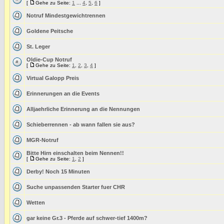
[
Gehe zu Seite:
1
...
4
,
5
,
6
]
Notruf Mindestgewichtrennen
Goldene Peitsche
St. Leger
Oldie-Cup Notruf
[
Gehe zu Seite:
1
,
2
,
3
,
4
]
Virtual Galopp Preis
Erinnerungen an die Events
Alljaehrliche Erinnerung an die Nennungen
Schieberrennen - ab wann fallen sie aus?
MGR-Notruf
Bitte Hirn einschalten beim Nennen!!
[
Gehe zu Seite:
1
,
2
]
Derby! Noch 15 Minuten
Suche unpassenden Starter fuer CHR
Wetten
gar keine Gr.3 - Pferde auf schwer-tief 1400m?