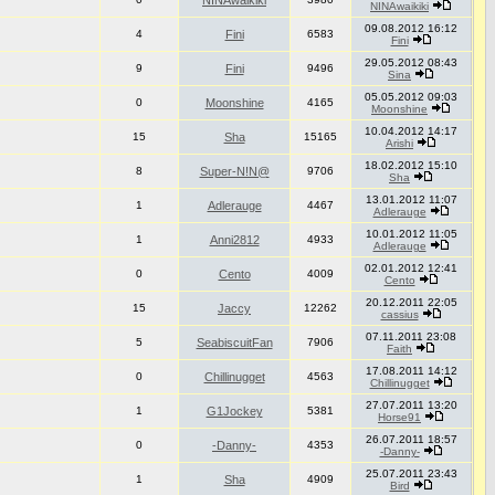
NINAwaikiki
NINAwaikiki
09.08.2012 16:12
4
Fini
6583
Fini
29.05.2012 08:43
9
Fini
9496
Sina
05.05.2012 09:03
0
Moonshine
4165
Moonshine
10.04.2012 14:17
15
Sha
15165
Arishi
18.02.2012 15:10
8
Super-N!N@
9706
Sha
13.01.2012 11:07
1
Adlerauge
4467
Adlerauge
10.01.2012 11:05
1
Anni2812
4933
Adlerauge
02.01.2012 12:41
0
Cento
4009
Cento
20.12.2011 22:05
15
Jaccy
12262
cassius
07.11.2011 23:08
5
SeabiscuitFan
7906
Faith
17.08.2011 14:12
0
Chillinugget
4563
Chillinugget
27.07.2011 13:20
1
G1Jockey
5381
Horse91
26.07.2011 18:57
0
-Danny-
4353
-Danny-
25.07.2011 23:43
1
Sha
4909
Bird