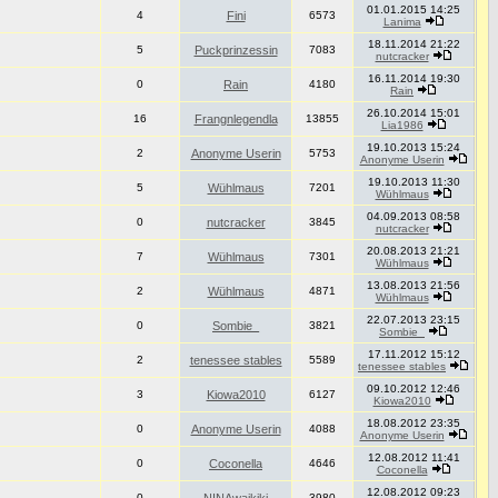
01.01.2015 14:25
4
Fini
6573
Lanima
18.11.2014 21:22
5
Puckprinzessin
7083
nutcracker
16.11.2014 19:30
0
Rain
4180
Rain
26.10.2014 15:01
16
Frangnlegendla
13855
Lia1986
19.10.2013 15:24
2
Anonyme Userin
5753
Anonyme Userin
19.10.2013 11:30
5
Wühlmaus
7201
Wühlmaus
04.09.2013 08:58
0
nutcracker
3845
nutcracker
20.08.2013 21:21
7
Wühlmaus
7301
Wühlmaus
13.08.2013 21:56
2
Wühlmaus
4871
Wühlmaus
22.07.2013 23:15
0
Sombie_
3821
Sombie_
17.11.2012 15:12
2
tenessee stables
5589
tenessee stables
09.10.2012 12:46
3
Kiowa2010
6127
Kiowa2010
18.08.2012 23:35
0
Anonyme Userin
4088
Anonyme Userin
12.08.2012 11:41
0
Coconella
4646
Coconella
12.08.2012 09:23
0
3980