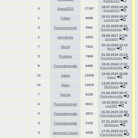
Kiowa2010
16.07.2018 10:38
0
Kiowa2010
17187
Kiowa2010
26.03.2018 08:07
1
Fellow
8688
LoveAngel
21.02.2018 08:31
4
Puckprinzessin
5591
Puckprinzessin
29.08.2017 21:56
1
ponydrops
4200
Chicalina
20.10.2016 10:15
7
Mochi
7910
Mochi
01.03.2016 15:13
5
Protekta
7669
Puckprinzessin
15.01.2016 17:01
8
Frangnlegendla
8496
Frangnlegendla
19.06.2015 20:09
12
Salina
13349
Salina
13.05.2015 09:46
14
Spice
12919
Wühlmaus
01.04.2015 09:37
7
Kazzia
8156
Frangnlegendla
10.03.2015 20:11
4
Puckprinzessin
6021
Lia1986
01.02.2015 15:58
0
Frangnlegendla
3872
Frangnlegendla
27.01.2015 22:00
3
Frangnlegendla
5135
Wühlmaus
17.01.2015 13:25
3
Anonyme Userin
5059
Frangnlegendla