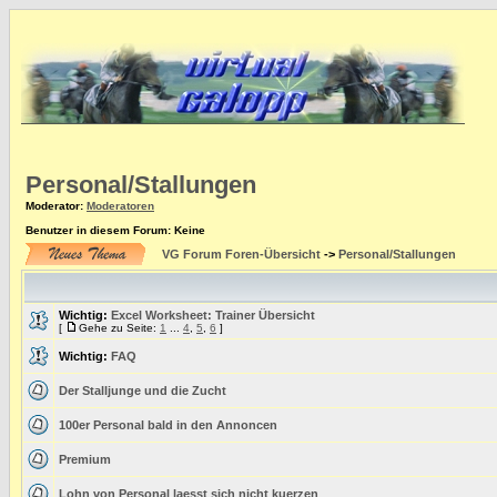
Personal/Stallungen
Moderator
:
Moderatoren
Benutzer in diesem Forum: Keine
VG Forum Foren-Übersicht
->
Personal/Stallungen
Wichtig:
Excel Worksheet: Trainer Übersicht
[
Gehe zu Seite:
1
...
4
,
5
,
6
]
Wichtig:
FAQ
Der Stalljunge und die Zucht
100er Personal bald in den Annoncen
Premium
Lohn von Personal laesst sich nicht kuerzen