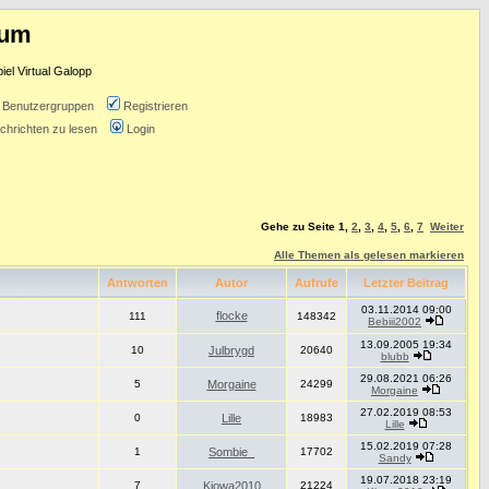
rum
l Virtual Galopp
Benutzergruppen
Registrieren
chrichten zu lesen
Login
Gehe zu Seite
1
,
2
,
3
,
4
,
5
,
6
,
7
Weiter
Alle Themen als gelesen markieren
Antworten
Autor
Aufrufe
Letzter Beitrag
03.11.2014 09:00
flocke
111
148342
Bebiii2002
13.09.2005 19:34
10
Julbrygd
20640
blubb
29.08.2021 06:26
5
Morgaine
24299
Morgaine
27.02.2019 08:53
0
Lille
18983
Lille
15.02.2019 07:28
1
Sombie_
17702
Sandy
19.07.2018 23:19
7
Kiowa2010
21224