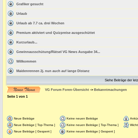
Grafiker gesucht
Urlaub
Urlaub ab 7.7 ca. drei Wochen
Premium aktiviert und Quizpreise ausgeschüttet
Kurzurlaub...
Gewinnausschütung/Rätsel VG News Ausgabe 34...
Willkommen
Maidenrennen 2j. nun auch auf lange Distanz
Siehe Beiträge der let
VG Forum Foren-Übersicht
->
Bekanntmachungen
Seite
1
von
1
Neue Beiträge
Keine neuen Beiträge
Ankü
Neue Beiträge [ Top-Thema ]
Keine neuen Beiträge [ Top-Thema ]
Wicht
Neue Beiträge [ Gesperrt ]
Keine neuen Beiträge [ Gesperrt ]