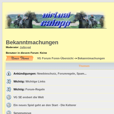
Bekanntmachungen
Moderator
:
Julbrygd
Benutzer in diesem Forum: Keine
VG Forum Foren-Übersicht
->
Bekanntmachungen
Themen
Ankündigungen:
Newbieschutz, Forumregeln, Spam...
Wichtig:
Wichtige Links
Wichtig:
Forum-Regeln
VG SE erobert die Welt
Ein neues Spiel geht an den Start - Die Kelterer
Serverumzug