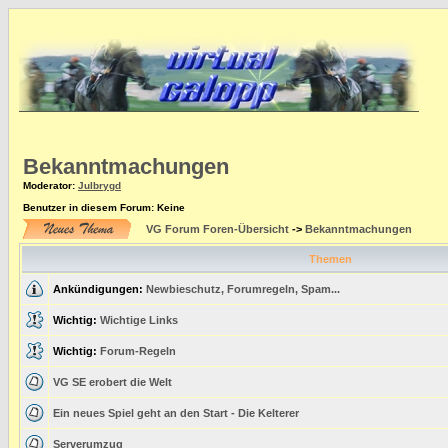
Bekanntmachungen
Moderator
:
Julbrygd
Benutzer in diesem Forum: Keine
VG Forum Foren-Übersicht
->
Bekanntmachungen
Themen
Ankündigungen:
Newbieschutz, Forumregeln, Spam...
Wichtig:
Wichtige Links
Wichtig:
Forum-Regeln
VG SE erobert die Welt
Ein neues Spiel geht an den Start - Die Kelterer
Serverumzug