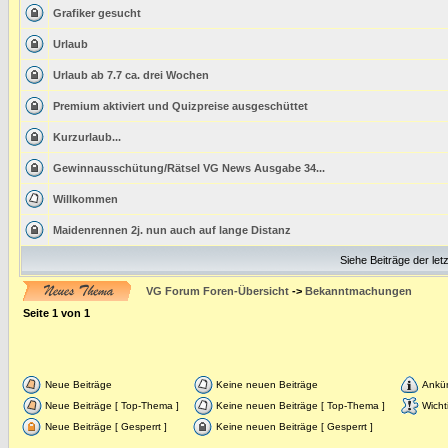
Grafiker gesucht
Urlaub
Urlaub ab 7.7 ca. drei Wochen
Premium aktiviert und Quizpreise ausgeschüttet
Kurzurlaub...
Gewinnausschütung/Rätsel VG News Ausgabe 34...
Willkommen
Maidenrennen 2j. nun auch auf lange Distanz
Siehe Beiträge der let
VG Forum Foren-Übersicht
->
Bekanntmachungen
Seite
1
von
1
Neue Beiträge
Keine neuen Beiträge
Ankü
Neue Beiträge [ Top-Thema ]
Keine neuen Beiträge [ Top-Thema ]
Wicht
Neue Beiträge [ Gesperrt ]
Keine neuen Beiträge [ Gesperrt ]