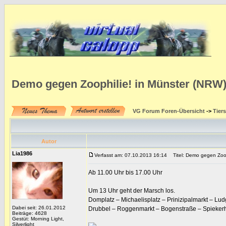
Demo gegen Zoophilie! in Münster (NRW
VG Forum Foren-Übersicht
->
Tier
Autor
Lia1986
Verfasst am: 07.10.2013 16:14
Titel: Demo gegen Zoop
Ab 11.00 Uhr bis 17.00 Uhr
Um 13 Uhr geht der Marsch los.
Domplatz – Michaelisplatz – Prinizipalmarkt – Lu
Dabei seit: 26.01.2012
Drubbel – Roggenmarkt – Bogenstraße – Spiekerh
Beiträge: 4628
Gestüt: Morning Light,
Silverlight