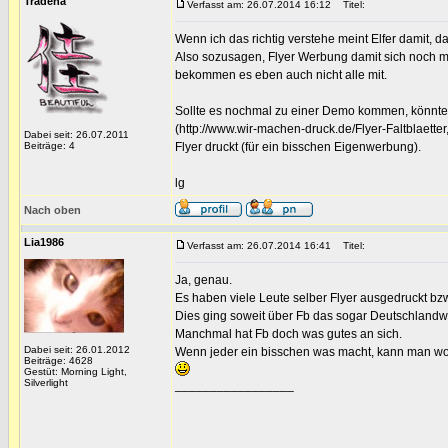
Tradena
Verfasst am: 26.07.2014 16:12
Titel:
Wenn ich das richtig verstehe meint Elfer damit, 
Also sozusagen, Flyer Werbung damit sich noch me
bekommen es eben auch nicht alle mit.
Sollte es nochmal zu einer Demo kommen, könnte
(http://www.wir-machen-druck.de/Flyer-Faltblaetter
Dabei seit: 26.07.2011
Beiträge: 4
Flyer druckt (für ein bisschen Eigenwerbung).
lg
Nach oben
Lia1986
Verfasst am: 26.07.2014 16:41
Titel:
Ja, genau.
Es haben viele Leute selber Flyer ausgedruckt bzw
Dies ging soweit über Fb das sogar Deutschland
Manchmal hat Fb doch was gutes an sich.
Dabei seit: 26.01.2012
Wenn jeder ein bisschen was macht, kann man woh
Beiträge: 4628
Gestüt: Morning Light,
Silverlight
_________________