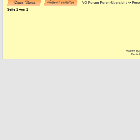
VG Forum Foren-Übersicht
->
Pers
Seite
1
von
1
Powered by
Deutsc