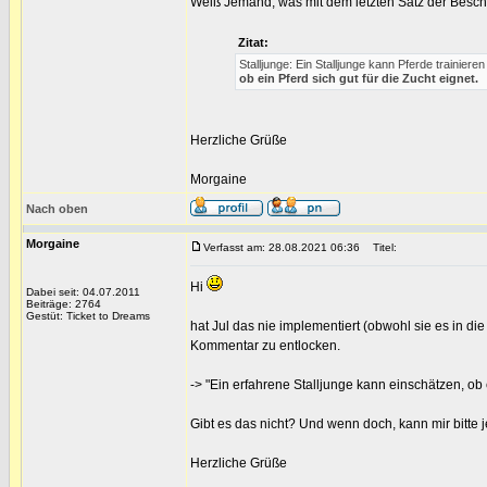
Weiß Jemand, was mit dem letzten Satz der Besch
Zitat:
Stalljunge: Ein Stalljunge kann Pferde trainieren
ob ein Pferd sich gut für die Zucht eignet.
Herzliche Grüße
Morgaine
Nach oben
Morgaine
Verfasst am: 28.08.2021 06:36
Titel:
Hi
Dabei seit: 04.07.2011
Beiträge: 2764
Gestüt: Ticket to Dreams
hat Jul das nie implementiert (obwohl sie es in di
Kommentar zu entlocken.
-> "Ein erfahrene Stalljunge kann einschätzen, ob e
Gibt es das nicht? Und wenn doch, kann mir bitte 
Herzliche Grüße