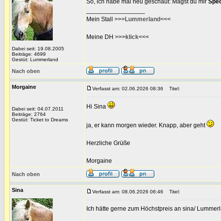
So, ich habe mal neu geschaut: Magst du mir
Spec
_________________
Mein Stall
>>>Lummerland<<<
Meine DH
>>>klick<<<
Dabei seit: 19.08.2005
Beiträge: 4699
Gestüt: Lummerland
Nach oben
Morgaine
Verfasst am: 02.06.2026 08:36
Titel:
Hi Sina
Dabei seit: 04.07.2011
Beiträge: 2764
Gestüt: Ticket to Dreams
ja, er kann morgen wieder. Knapp, aber geht
Herzliche Grüße
Morgaine
Nach oben
Sina
Verfasst am: 08.06.2026 06:46
Titel:
Ich hätte gerne zum Höchstpreis an sina/ Lummer