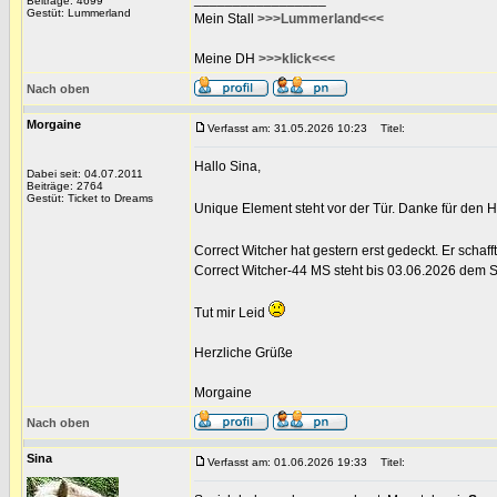
Beiträge: 4699
Gestüt: Lummerland
Mein Stall
>>>Lummerland<<<
Meine DH
>>>klick<<<
Nach oben
Morgaine
Verfasst am: 31.05.2026 10:23
Titel:
Hallo Sina,
Dabei seit: 04.07.2011
Beiträge: 2764
Gestüt: Ticket to Dreams
Unique Element steht vor der Tür. Danke für den 
Correct Witcher hat gestern erst gedeckt. Er schaff
Correct Witcher-44 MS steht bis 03.06.2026 dem St
Tut mir Leid
Herzliche Grüße
Morgaine
Nach oben
Sina
Verfasst am: 01.06.2026 19:33
Titel: