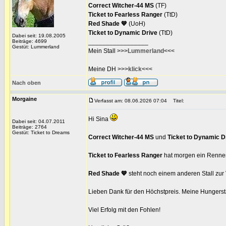
Correct Witcher-44 MS
(TF)
Ticket to Fearless Ranger
(TtD)
Red Shade 💙
(UoH)
Ticket to Dynamic Drive
(TtD)
Dabei seit: 19.08.2005
Beiträge: 4699
_________________
Gestüt: Lummerland
Mein Stall
>>>Lummerland<<<
Meine DH
>>>klick<<<
Nach oben
Morgaine
Verfasst am: 08.06.2026 07:04
Titel:
Hi Sina
Dabei seit: 04.07.2011
Beiträge: 2764
Gestüt: Ticket to Dreams
Correct Witcher-44 MS
und
Ticket to Dynamic D
Ticket to Fearless Ranger
hat morgen ein Rennen 
Red Shade 💙
steht noch einem anderen Stall zur
Lieben Dank für den Höchstpreis. Meine Hungers
Viel Erfolg mit den Fohlen!