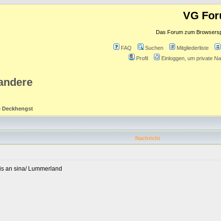
VG Fo
Das Forum zum Browserspie
FAQ
Suchen
Mitgliederliste
Profil
Einloggen, um private Na
 andere
e Deckhengst
Nachricht
is an sina/ Lummerland