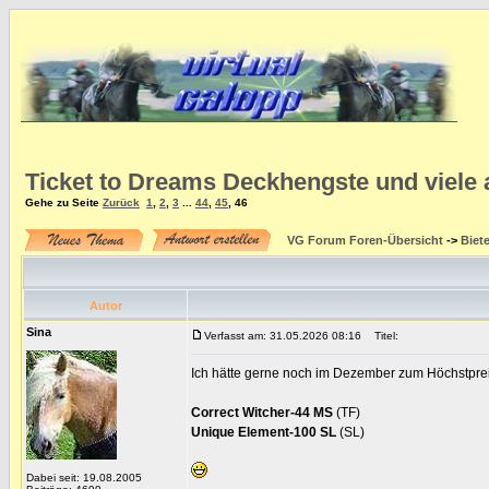
Ticket to Dreams Deckhengste und viele
Gehe zu Seite
Zurück
1
,
2
,
3
...
44
,
45
,
46
VG Forum Foren-Übersicht
->
Biet
Autor
Sina
Verfasst am: 31.05.2026 08:16
Titel:
Ich hätte gerne noch im Dezember zum Höchstpre
Correct Witcher-44 MS
(TF)
Unique Element-100 SL
(SL)
Dabei seit: 19.08.2005
_________________