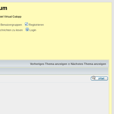
rum
l Virtual Galopp
Benutzergruppen
Registrieren
chrichten zu lesen
Login
Vorheriges Thema anzeigen
::
Nächstes Thema anzeigen