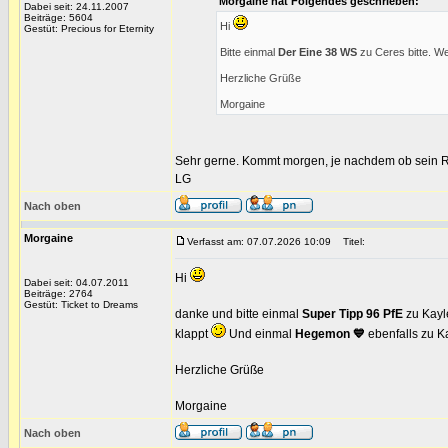
Morgaine hat Folgendes geschrieben:
Dabei seit: 24.11.2007
Beiträge: 5604
Hi
Gestüt: Precious for Eternity
Bitte einmal
Der Eine 38 WS
zu Ceres bitte. W
Herzliche Grüße
Morgaine
Sehr gerne. Kommt morgen, je nachdem ob sein Ren
LG
Nach oben
Morgaine
Verfasst am: 07.07.2026 10:09
Titel:
Hi
Dabei seit: 04.07.2011
Beiträge: 2764
Gestüt: Ticket to Dreams
danke und bitte einmal
Super Tipp 96 PfE
zu Kayle
klappt
Und einmal
Hegemon 💙
ebenfalls zu Ka
Herzliche Grüße
Morgaine
Nach oben