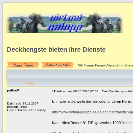
Deckhengste bieten ihre Dienste
VG Forum Foren-Übersicht
->
Biet
Autor
pathieV
Verfasst am: 08.06.2026 07:58
Titel: Deckhengste biet
Ich habe mittlerweile den ein oder anderen Herrn, de
Dabei seit: 24.11.2007
Beiträge: 5604
Gestüt: Precious for Eternity
http://www.virtual-galopp.de/galopp/pferdprofil.
Kann Nicht Besser 81 PfE, gut/weich, 1000 Meter,