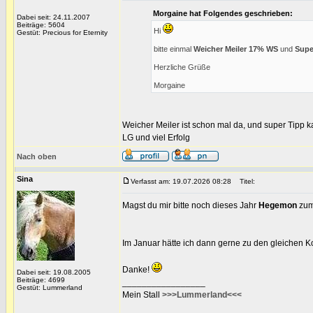
Morgaine hat Folgendes geschrieben:
Dabei seit: 24.11.2007
Beiträge: 5604
Hi
Gestüt: Precious for Eternity
bitte einmal
Weicher Meiler 17% WS
und
Supe
Herzliche Grüße
Morgaine
Weicher Meiler ist schon mal da, und super Tipp 
LG und viel Erfolg
Nach oben
Sina
Verfasst am: 19.07.2026 08:28
Titel:
Magst du mir bitte noch dieses Jahr
Hegemon
zum
Im Januar hätte ich dann gerne zu den gleichen 
Danke!
Dabei seit: 19.08.2005
Beiträge: 4699
_________________
Gestüt: Lummerland
Mein Stall
>>>Lummerland<<<