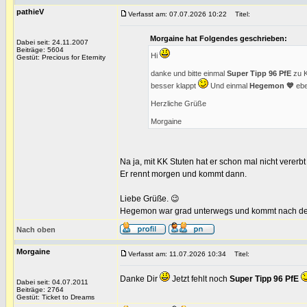
pathieV
Verfasst am: 07.07.2026 10:22
Titel:
Morgaine hat Folgendes geschrieben:
Dabei seit: 24.11.2007
Beiträge: 5604
Hi
Gestüt: Precious for Eternity
danke und bitte einmal
Super Tipp 96 PfE
zu K
besser klappt
Und einmal
Hegemon 💙
ebe
Herzliche Grüße
Morgaine
Na ja, mit KK Stuten hat er schon mal nicht vererb
Er rennt morgen und kommt dann.
Liebe Grüße. 😉
Hegemon war grad unterwegs und kommt nach der
Nach oben
Morgaine
Verfasst am: 11.07.2026 10:34
Titel:
Danke Dir
Jetzt fehlt noch
Super Tipp 96 PfE
Dabei seit: 04.07.2011
Beiträge: 2764
Gestüt: Ticket to Dreams