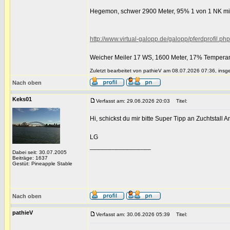
Hegemon, schwer 2900 Meter, 95% 1 von 1 NK mi
http://www.virtual-galopp.de/galopp/pferdprofil.
Weicher Meiler 17 WS, 1600 Meter, 17% Tempera
Zuletzt bearbeitet von pathieV am 08.07.2026 07:36, insg
Nach oben
Keks01
Verfasst am: 29.06.2026 20:03
Titel:
Hi, schickst du mir bitte Super Tipp an Zuchtsta
LG
_________________
Dabei seit: 30.07.2005
Beiträge: 1637
Gestüt: Pineapple Stable
Nach oben
pathieV
Verfasst am: 30.06.2026 05:39
Titel: