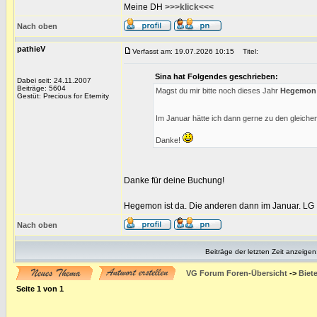
Meine DH
>>>klick<<<
Nach oben
pathieV
Verfasst am: 19.07.2026 10:15
Titel:
Sina hat Folgendes geschrieben:
Dabei seit: 24.11.2007
Beiträge: 5604
Magst du mir bitte noch dieses Jahr
Hegemon
Gestüt: Precious for Eternity
Im Januar hätte ich dann gerne zu den gleiche
Danke!
Danke für deine Buchung!
Hegemon ist da. Die anderen dann im Januar. LG
Nach oben
Beiträge der letzten Zeit anzeigen
VG Forum Foren-Übersicht
->
Biet
Seite
1
von
1