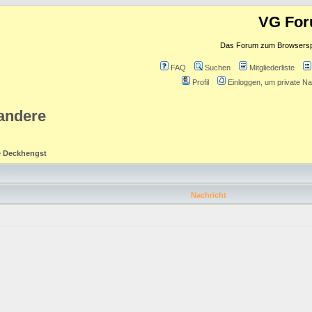
VG Fo
Das Forum zum Browserspie
FAQ
Suchen
Mitgliederliste
Profil
Einloggen, um private Na
 andere
e Deckhengst
Nachricht