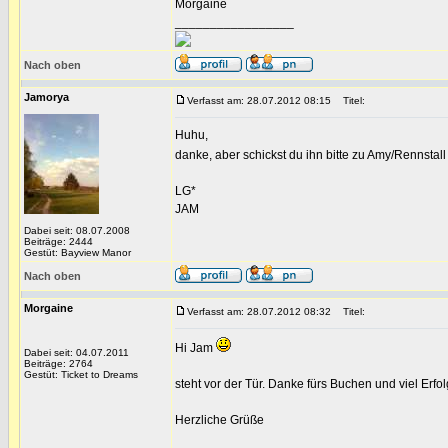
Morgaine
_________________
Nach oben
Jamorya
Verfasst am: 28.07.2012 08:15
Titel:
Huhu,
danke, aber schickst du ihn bitte zu Amy/Rennsta
LG*
JAM
Dabei seit: 08.07.2008
Beiträge: 2444
Gestüt: Bayview Manor
Nach oben
Morgaine
Verfasst am: 28.07.2012 08:32
Titel:
Hi Jam
Dabei seit: 04.07.2011
Beiträge: 2764
Gestüt: Ticket to Dreams
steht vor der Tür. Danke fürs Buchen und viel Erfo
Herzliche Grüße