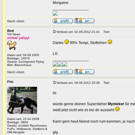
Morgaine
_________________
Nach oben
Bird
Verfasst am: 02.08.2012 21:41
Titel:
VG News
Danke
99% Tempi, Stutfohlen
LG
Dabei seit: 04.08.2005
Beiträge: 10076
_________________
Gestüt: Zuchtgestüt Flying
Bird, Bienenhaus
Nach oben
Fini
Verfasst am: 06.08.2012 20:38
Titel:
Hi
würde gerne deinen Supersteher
Myntekor
für m
weiß jetzt nicht wie es bei dir aussieht
Dabei seit: 15.04.2009
Kann gern heut Abend noch rum kommen, je nachd
Beiträge: 3904
Gestüt: scottish Racehorses,
FuPu, Hollywood, Stallions &
glg
HW-Hengste