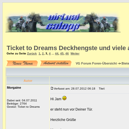
Ticket to Dreams Deckhengste und viele
Gehe zu Seite
Zurück
1
,
2
,
3
,
4
...
44
,
45
,
46
Weiter
VG Forum Foren-Übersicht
->
Biet
Autor
Morgaine
Verfasst am: 28.07.2012 06:18
Titel:
Hi Jam
Dabei seit: 04.07.2011
Beiträge: 2764
Gestüt: Ticket to Dreams
er steht nun vor Deiner Tür.
Herzliche Grüße