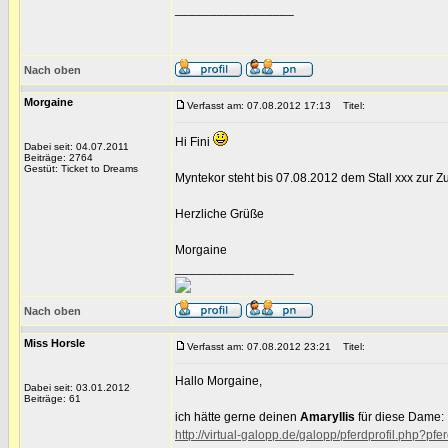
_________________
Nach oben
Morgaine
Verfasst am: 07.08.2012 17:13
Titel:
Hi Fini
Dabei seit: 04.07.2011
Beiträge: 2764
Gestüt: Ticket to Dreams
Myntekor steht bis 07.08.2012 dem Stall xxx zur Z
Herzliche Grüße
Morgaine
_________________
Nach oben
Miss Horsle
Verfasst am: 07.08.2012 23:21
Titel:
Hallo Morgaine,
Dabei seit: 03.01.2012
Beiträge: 61
ich hätte gerne deinen
Amaryllis
für diese Dame:
http://virtual-galopp.de/galopp/pferdprofil.php?p