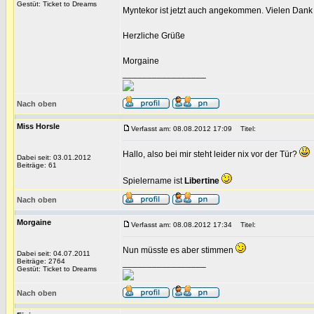
Gestüt: Ticket to Dreams
Myntekor ist jetzt auch angekommen. Vielen Dank 
Herzliche Grüße
Morgaine
_________________
Nach oben
Miss Horsle
Verfasst am: 08.08.2012 17:09
Titel:
Hallo, also bei mir steht leider nix vor der Tür?
Dabei seit: 03.01.2012
Beiträge: 61
Spielername ist
Libertine
Nach oben
Morgaine
Verfasst am: 08.08.2012 17:34
Titel:
Nun müsste es aber stimmen
Dabei seit: 04.07.2011
Beiträge: 2764
_________________
Gestüt: Ticket to Dreams
Nach oben