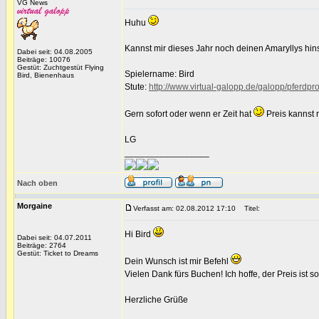
VG News
Huhu
Kannst mir dieses Jahr noch deinen Amaryllys hins
Dabei seit: 04.08.2005
Beiträge: 10076
Gestüt: Zuchtgestüt Flying
Spielername: Bird
Bird, Bienenhaus
Stute:
http://www.virtual-galopp.de/galopp/pferdp
Gern sofort oder wenn er Zeit hat
Preis kannst 
LG
_________________
Nach oben
Morgaine
Verfasst am: 02.08.2012 17:10
Titel:
Hi Bird
Dabei seit: 04.07.2011
Beiträge: 2764
Gestüt: Ticket to Dreams
Dein Wunsch ist mir Befehl
Vielen Dank fürs Buchen! Ich hoffe, der Preis ist 
Herzliche Grüße