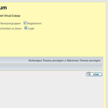
rum
l Virtual Galopp
Benutzergruppen
Registrieren
chrichten zu lesen
Login
Vorheriges Thema anzeigen
::
Nächstes Thema anzeigen