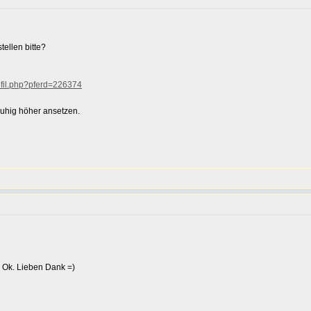
tellen bitte?
rofil.php?pferd=226374
ruhig höher ansetzen.
so Ok. Lieben Dank =)