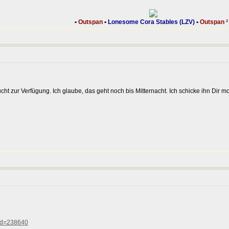
•
Outspan
•
Lonesome Cora Stables (LZV)
•
Outspan ²
ucht zur Verfügung. Ich glaube, das geht noch bis Mitternacht. Ich schicke ihn Dir
ferd=238640